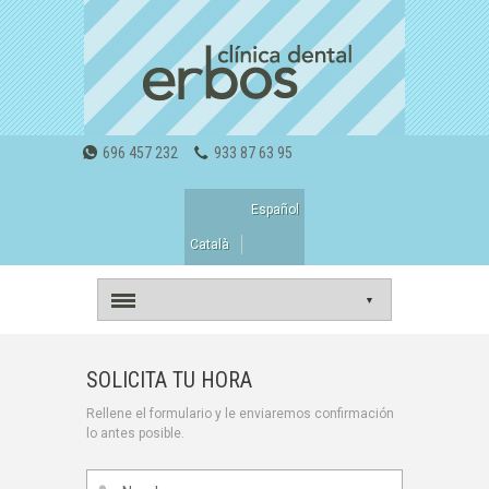
696 457 232
933 87 63 95
Español
Català
▼
SOLICITA TU HORA
Rellene el formulario y le enviaremos confirmación
lo antes posible.